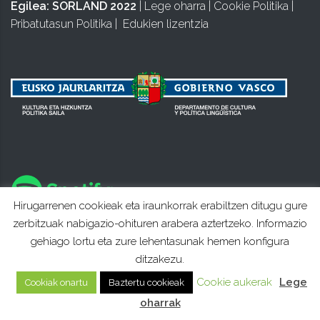
Egilea:
SORLAND 2022
|
Lege oharra
|
Cookie Politika
|
Pribatutasun Politika
|
Edukien lizentzia
Hirugarrenen cookieak eta iraunkorrak erabiltzen ditugu gure
zerbitzuak nabigazio-ohituren arabera aztertzeko. Informazio
gehiago lortu eta zure lehentasunak hemen konfigura
ditzakezu.
Cookie aukerak
Lege
Cookiak onartu
Baztertu cookieak
oharrak