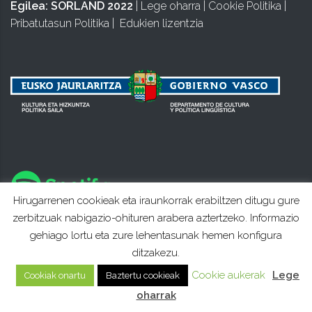
Egilea:
SORLAND 2022
|
Lege oharra
|
Cookie Politika
|
Pribatutasun Politika
|
Edukien lizentzia
Hirugarrenen cookieak eta iraunkorrak erabiltzen ditugu gure
zerbitzuak nabigazio-ohituren arabera aztertzeko. Informazio
gehiago lortu eta zure lehentasunak hemen konfigura
ditzakezu.
Cookie aukerak
Lege
Cookiak onartu
Baztertu cookieak
oharrak