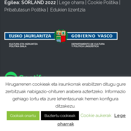
Egilea:
SORLAND 2022
|
Lege oharra
|
Cookie Politika
|
Pribatutasun Politika
|
Edukien lizentzia
Hirugarrenen cookieak eta iraunkorrak erabiltzen ditugu gure
zerbitzuak nabigazio-ohituren arabera aztertzeko. Informazio
gehiago lortu eta zure lehentasunak hemen konfigura
ditzakezu.
Cookie aukerak
Lege
Cookiak onartu
Baztertu cookieak
oharrak