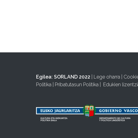
Egilea:
SORLAND 2022
|
Lege oharra
|
Cooki
Politika
|
Pribatutasun Politika
|
Edukien lizentzi