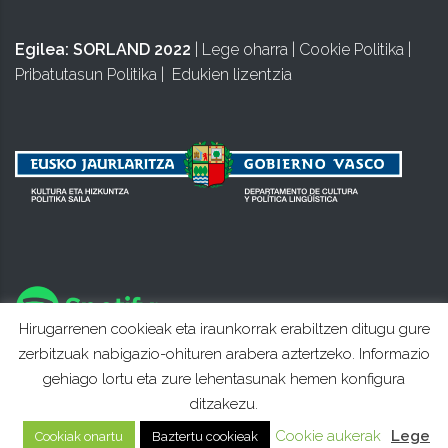
Egilea:
SORLAND 2022
|
Lege oharra
|
Cookie Politika
|
Pribatutasun Politika
|
Edukien lizentzia
Hirugarrenen cookieak eta iraunkorrak erabiltzen ditugu gure
zerbitzuak nabigazio-ohituren arabera aztertzeko. Informazio
gehiago lortu eta zure lehentasunak hemen konfigura
ditzakezu.
Cookie aukerak
Lege
Cookiak onartu
Baztertu cookieak