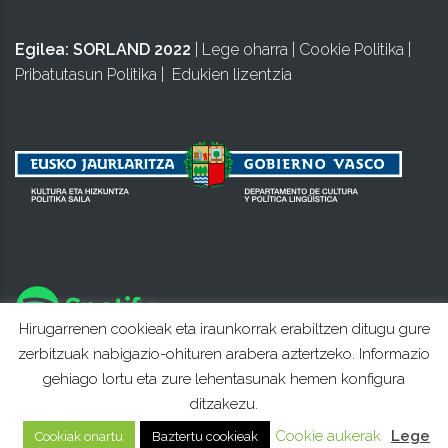
Egilea:
SORLAND 2022
|
Lege oharra
|
Cookie Politika
|
Pribatutasun Politika
|
Edukien lizentzia
Hirugarrenen cookieak eta iraunkorrak erabiltzen ditugu gure
zerbitzuak nabigazio-ohituren arabera aztertzeko. Informazio
gehiago lortu eta zure lehentasunak hemen konfigura
ditzakezu.
Cookie aukerak
Lege
Cookiak onartu
Baztertu cookieak