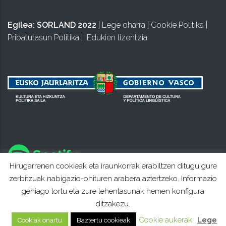
Egilea:
SORLAND 2022
|
Lege oharra
|
Cookie Politika
|
Pribatutasun Politika
|
Edukien lizentzia
Hirugarrenen cookieak eta iraunkorrak erabiltzen ditugu gure
zerbitzuak nabigazio-ohituren arabera aztertzeko. Informazio
gehiago lortu eta zure lehentasunak hemen konfigura
ditzakezu.
Cookie aukerak
Lege
Cookiak onartu
Baztertu cookieak