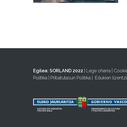
Egilea:
SORLAND 2022
|
Lege oharra
|
Cooki
Politika
|
Pribatutasun Politika
|
Edukien lizentzi