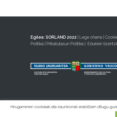
Egilea:
SORLAND 2022
|
Lege oharra
|
Cooki
Politika
|
Pribatutasun Politika
|
Edukien lizentzi
Hirugarrenen cookieak eta iraunkorrak erabiltzen ditugu gur