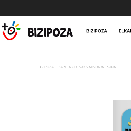
BIZIPOZA
ELKA
BIZIPOZA ELKARTEA
>
DENAK
>
MINDARA IPUINA