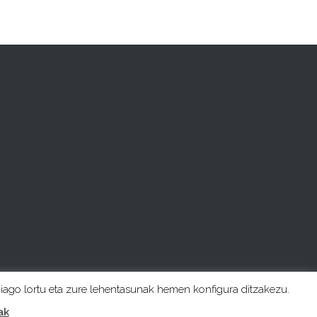
hiago lortu eta zure lehentasunak hemen konfigura ditzakezu.
ak