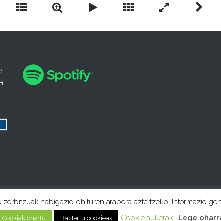
e
a
e zerbitzuak nabigazio-ohituren arabera aztertzeko. Informazio ge
Cookie aukerak
Lege oharr
Cookiak onartu
Baztertu cookieak