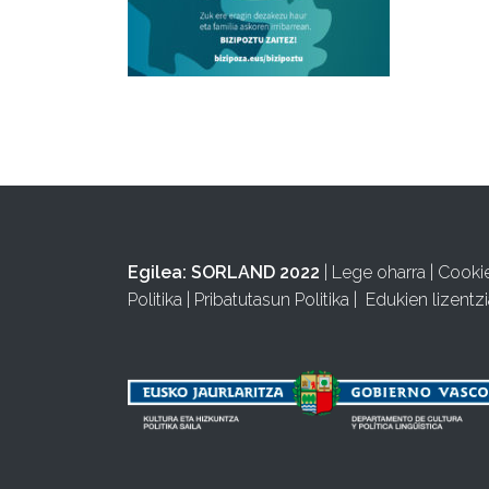
Egilea:
SORLAND 2022
|
Lege oharra
|
Cooki
Politika
|
Pribatutasun Politika
|
Edukien lizentzi