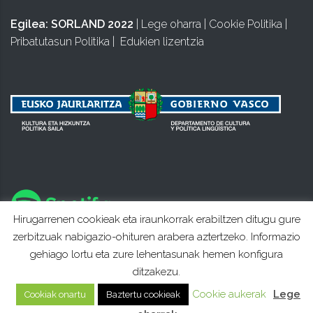
Egilea:
SORLAND 2022
|
Lege oharra
|
Cookie Politika
|
Pribatutasun Politika
|
Edukien lizentzia
Hirugarrenen cookieak eta iraunkorrak erabiltzen ditugu gure
zerbitzuak nabigazio-ohituren arabera aztertzeko. Informazio
gehiago lortu eta zure lehentasunak hemen konfigura
ditzakezu.
Cookie aukerak
Lege
Cookiak onartu
Baztertu cookieak