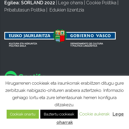
Egilea:
SORLAND 2022
|
Lege oharra
|
Cookie Politika
|
Pribatutasun Politika
|
Edukien lizentzia
Hirugarrenen cookieak eta iraunkorrak erabiltzen ditugu gure
zerbitzuak nabigazio-ohituren arabera aztertzeko. Informazio
gehiago lortu eta zure lehentasunak hemen konfigura
ditzakezu.
Cookie aukerak
Lege
Cookiak onartu
Baztertu cookieak
oharrak