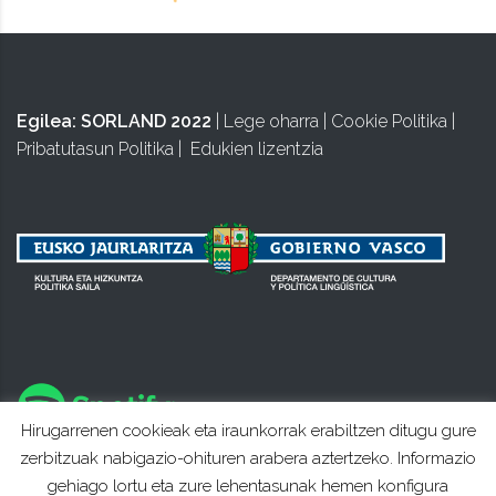
Egilea:
SORLAND 2022
|
Lege oharra
|
Cookie Politika
|
Pribatutasun Politika
|
Edukien lizentzia
Hirugarrenen cookieak eta iraunkorrak erabiltzen ditugu gure
zerbitzuak nabigazio-ohituren arabera aztertzeko. Informazio
gehiago lortu eta zure lehentasunak hemen konfigura