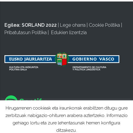
Egilea:
SORLAND 2022
|
Lege oharra
|
Cookie Politika
|
Pribatutasun Politika
|
Edukien lizentzia
Hirugarrenen cookieak eta iraunkorrak erabiltzen ditugu gure
zerbitzuak nabigazio-ohituren arabera aztertzeko. Informazio
gehiago lortu eta zure lehentasunak hemen konfigura
ditzakezu.