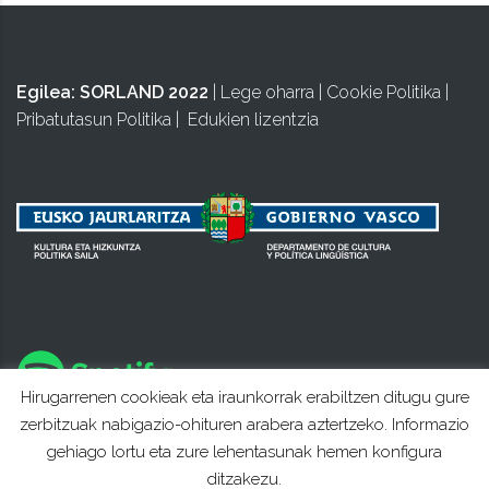
Egilea:
SORLAND 2022
|
Lege oharra
|
Cookie Politika
|
Pribatutasun Politika
|
Edukien lizentzia
Hirugarrenen cookieak eta iraunkorrak erabiltzen ditugu gure
zerbitzuak nabigazio-ohituren arabera aztertzeko. Informazio
gehiago lortu eta zure lehentasunak hemen konfigura
ditzakezu.