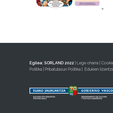
Egilea:
SORLAND 2022
|
Lege oharra
|
Cooki
Politika
|
Pribatutasun Politika
|
Edukien lizentzi