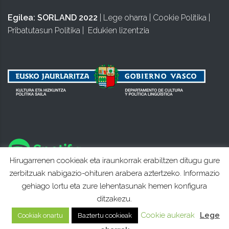
Egilea:
SORLAND 2022
|
Lege oharra
|
Cookie Politika
|
Pribatutasun Politika
|
Edukien lizentzia
Hirugarrenen cookieak eta iraunkorrak erabiltzen ditugu gure
zerbitzuak nabigazio-ohituren arabera aztertzeko. Informazio
gehiago lortu eta zure lehentasunak hemen konfigura
ditzakezu.
Cookie aukerak
Lege
Cookiak onartu
Baztertu cookieak