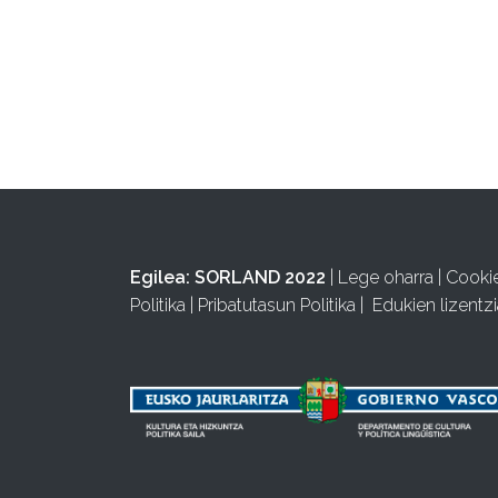
Egilea:
SORLAND 2022
|
Lege oharra
|
Cooki
Politika
|
Pribatutasun Politika
|
Edukien lizentzi