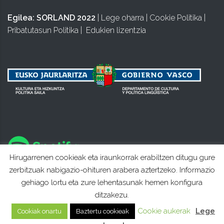
Egilea:
SORLAND 2022
|
Lege oharra
|
Cookie Politika
|
Pribatutasun Politika
|
Edukien lizentzia
Hirugarrenen cookieak eta iraunkorrak erabiltzen ditugu gure
zerbitzuak nabigazio-ohituren arabera aztertzeko. Informazio
gehiago lortu eta zure lehentasunak hemen konfigura
ditzakezu.
Cookie aukerak
Lege
Cookiak onartu
Baztertu cookieak