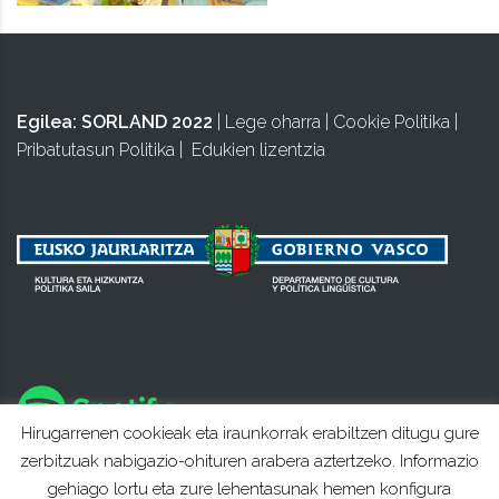
Egilea:
SORLAND 2022
|
Lege oharra
|
Cookie Politika
|
Pribatutasun Politika
|
Edukien lizentzia
Hirugarrenen cookieak eta iraunkorrak erabiltzen ditugu gure
zerbitzuak nabigazio-ohituren arabera aztertzeko. Informazio
gehiago lortu eta zure lehentasunak hemen konfigura