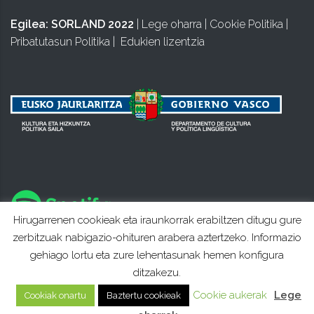
Egilea:
SORLAND 2022
|
Lege oharra
|
Cookie Politika
|
Pribatutasun Politika
|
Edukien lizentzia
Hirugarrenen cookieak eta iraunkorrak erabiltzen ditugu gure
zerbitzuak nabigazio-ohituren arabera aztertzeko. Informazio
gehiago lortu eta zure lehentasunak hemen konfigura
ditzakezu.
Cookie aukerak
Lege
Cookiak onartu
Baztertu cookieak