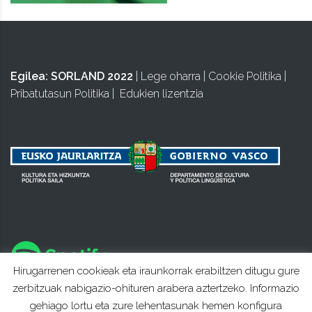
Egilea:
SORLAND 2022
|
Lege oharra
|
Cookie Politika
|
Pribatutasun Politika
|
Edukien lizentzia
Hirugarrenen cookieak eta iraunkorrak erabiltzen ditugu gure
zerbitzuak nabigazio-ohituren arabera aztertzeko. Informazio
gehiago lortu eta zure lehentasunak hemen konfigura