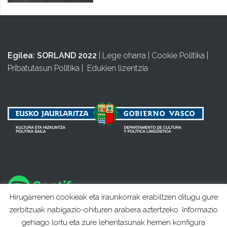
Egilea:
SORLAND 2022
|
Lege oharra
|
Cookie Politika
|
Pribatutasun Politika
|
Edukien lizentzia
Hirugarrenen cookieak eta iraunkorrak erabiltzen ditugu gure
zerbitzuak nabigazio-ohituren arabera aztertzeko. Informazio
gehiago lortu eta zure lehentasunak hemen konfigura