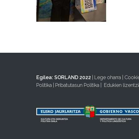
Egilea:
SORLAND 2022
|
Lege oharra
|
Cooki
Politika
|
Pribatutasun Politika
|
Edukien lizentzi