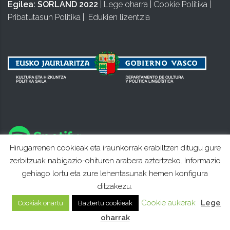
Egilea:
SORLAND 2022
|
Lege oharra
|
Cookie Politika
|
Pribatutasun Politika
|
Edukien lizentzia
Hirugarrenen cookieak eta iraunkorrak erabiltzen ditugu gure
zerbitzuak nabigazio-ohituren arabera aztertzeko. Informazio
gehiago lortu eta zure lehentasunak hemen konfigura
ditzakezu.
Cookie aukerak
Lege
Cookiak onartu
Baztertu cookieak
oharrak