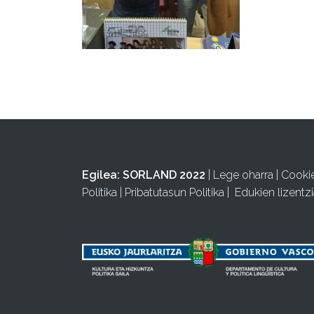
Egilea:
SORLAND 2022
|
Lege oharra
|
Cooki
Politika
|
Pribatutasun Politika
|
Edukien lizentzi