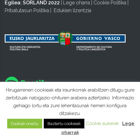
Egilea:
SORLAND 2022
|
Lege oharra
|
Cookie Politika
|
Pribatutasun Politika
|
Edukien lizentzia
Hirugarrenen cookieak eta iraunkorrak erabiltzen ditugu gure
zerbitzuak nabigazio-ohituren arabera aztertzeko. Informazio
gehiago lortu eta zure lehentasunak hemen konfigura
ditzakezu.
Cookie aukerak
Lege
Cookiak onartu
Baztertu cookieak
oharrak