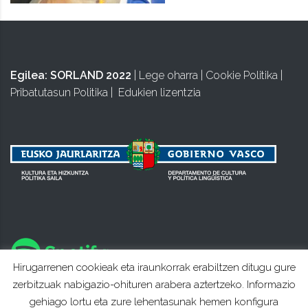
Egilea:
SORLAND 2022
|
Lege oharra
|
Cookie Politika
|
Pribatutasun Politika
|
Edukien lizentzia
Hirugarrenen cookieak eta iraunkorrak erabiltzen ditugu gure
zerbitzuak nabigazio-ohituren arabera aztertzeko. Informazio
gehiago lortu eta zure lehentasunak hemen konfigura