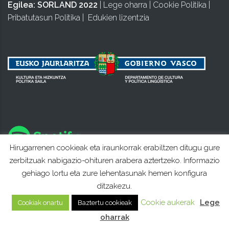
Egilea:
SORLAND 2022
|
Lege oharra
|
Cookie Politika
|
Pribatutasun Politika
|
Edukien lizentzia
Hirugarrenen cookieak eta iraunkorrak erabiltzen ditugu gure
zerbitzuak nabigazio-ohituren arabera aztertzeko. Informazio
gehiago lortu eta zure lehentasunak hemen konfigura
ditzakezu.
Cookie aukerak
Lege
Cookiak onartu
Baztertu cookieak
oharrak