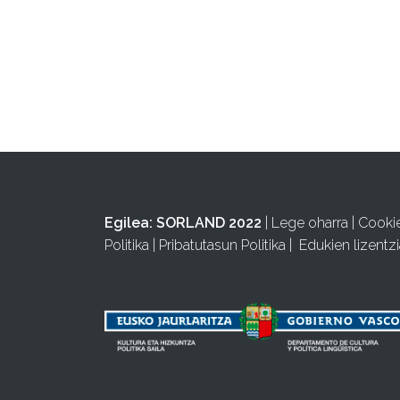
Egilea:
SORLAND 2022
|
Lege oharra
|
Cooki
Politika
|
Pribatutasun Politika
|
Edukien lizentzi