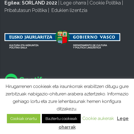
Egilea:
SORLAND 2022
|
Lege oharra
|
Cookie Politika
|
Pribatutasun Politika
|
Edukien lizentzia
Hirugarrenen cookieak eta iraunkorrak erabiltzen ditugu gure
zerbitzuak nabigazio-ohituren arabera aztertzeko. Informazio
gehiago lortu eta zure lehentasunak hemen konfigura
ditzakezu.
Cookie aukerak
Lege
Cookiak onartu
Baztertu cookieak
oharrak