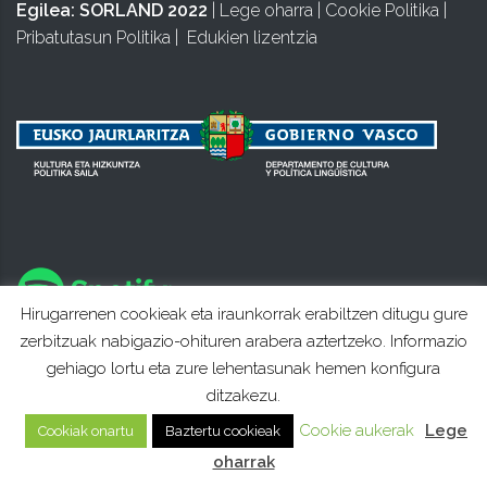
Egilea:
SORLAND 2022
|
Lege oharra
|
Cookie Politika
|
Pribatutasun Politika
|
Edukien lizentzia
Hirugarrenen cookieak eta iraunkorrak erabiltzen ditugu gure
zerbitzuak nabigazio-ohituren arabera aztertzeko. Informazio
gehiago lortu eta zure lehentasunak hemen konfigura
ditzakezu.
Cookie aukerak
Lege
Cookiak onartu
Baztertu cookieak
oharrak