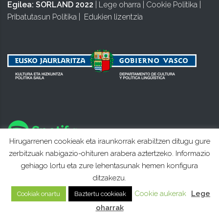
Egilea:
SORLAND 2022
|
Lege oharra
|
Cookie Politika
|
Pribatutasun Politika
|
Edukien lizentzia
Hirugarrenen cookieak eta iraunkorrak erabiltzen ditugu gure
zerbitzuak nabigazio-ohituren arabera aztertzeko. Informazio
gehiago lortu eta zure lehentasunak hemen konfigura
ditzakezu.
Cookie aukerak
Lege
Cookiak onartu
Baztertu cookieak
oharrak