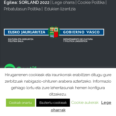
Egilea:
SORLAND 2022
|
Lege oharra
|
Cookie Politika
|
Pribatutasun Politika
|
Edukien lizentzia
Hirugarrenen cookieak eta iraunkorrak erabiltzen ditugu gure
zerbitzuak nabigazio-ohituren arabera aztertzeko. Informazio
gehiago lortu eta zure lehentasunak hemen konfigura
ditzakezu.
Cookie aukerak
Lege
Cookiak onartu
Baztertu cookieak
oharrak