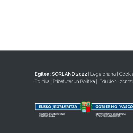
Egilea:
SORLAND 2022
|
Lege oharra
|
Cooki
Politika
|
Pribatutasun Politika
|
Edukien lizentzi