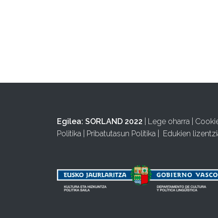
Egilea:
SORLAND 2022
|
Lege oharra
|
Cooki
Politika
|
Pribatutasun Politika
|
Edukien lizentzi