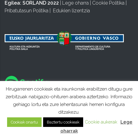
Egilea:
SORLAND 2022
|
Lege oharra
|
Cookie Politika
|
Pribatutasun Politika
|
Edukien lizentzia
Hirugarrenen cookieak eta iraunkorrak erabiltzen ditugu gure
zerbitzuak nabigazio-ohituren arabera aztertzeko. Informazio
gehiago lortu eta zure lehentasunak hemen konfigura
ditzakezu.
Cookie aukerak
Lege
Cookiak onartu
Baztertu cookieak
oharrak