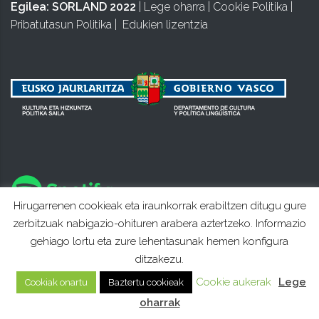
Egilea:
SORLAND 2022
|
Lege oharra
|
Cookie Politika
|
Pribatutasun Politika
|
Edukien lizentzia
Hirugarrenen cookieak eta iraunkorrak erabiltzen ditugu gure
zerbitzuak nabigazio-ohituren arabera aztertzeko. Informazio
gehiago lortu eta zure lehentasunak hemen konfigura
ditzakezu.
Cookie aukerak
Lege
Cookiak onartu
Baztertu cookieak
oharrak