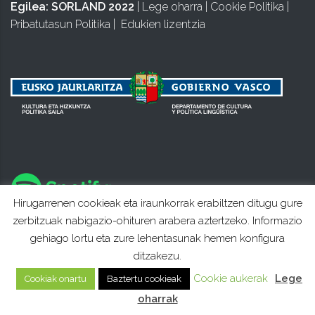
Egilea:
SORLAND 2022
|
Lege oharra
|
Cookie Politika
|
Pribatutasun Politika
|
Edukien lizentzia
Hirugarrenen cookieak eta iraunkorrak erabiltzen ditugu gure
zerbitzuak nabigazio-ohituren arabera aztertzeko. Informazio
gehiago lortu eta zure lehentasunak hemen konfigura
ditzakezu.
Cookie aukerak
Lege
Cookiak onartu
Baztertu cookieak
oharrak