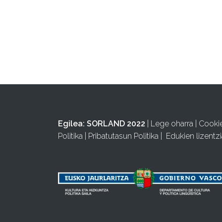
Egilea:
SORLAND 2022
|
Lege oharra
|
Cooki
Politika
|
Pribatutasun Politika
|
Edukien lizentzi