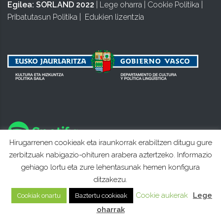
Egilea:
SORLAND 2022
|
Lege oharra
|
Cookie Politika
|
Pribatutasun Politika
|
Edukien lizentzia
Hirugarrenen cookieak eta iraunkorrak erabiltzen ditugu gure
zerbitzuak nabigazio-ohituren arabera aztertzeko. Informazio
gehiago lortu eta zure lehentasunak hemen konfigura
ditzakezu.
Cookie aukerak
Lege
Cookiak onartu
Baztertu cookieak
oharrak