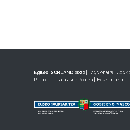
Egilea:
SORLAND 2022
|
Lege oharra
|
Cooki
Politika
|
Pribatutasun Politika
|
Edukien lizentzi