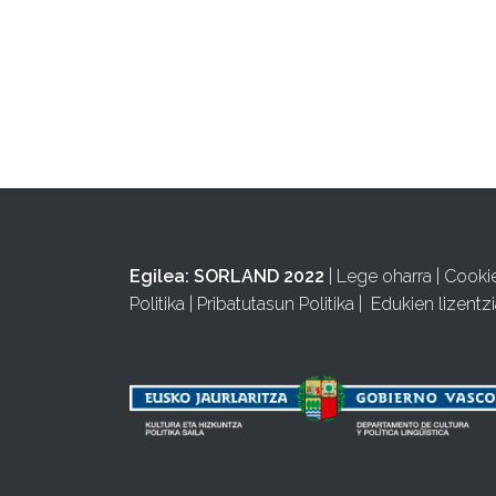
Egilea:
SORLAND 2022
|
Lege oharra
|
Cooki
Politika
|
Pribatutasun Politika
|
Edukien lizentzi