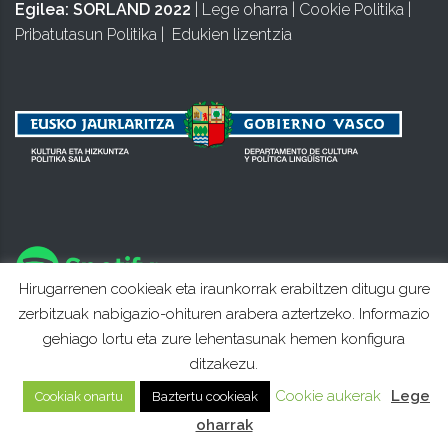
Egilea:
SORLAND 2022
|
Lege oharra
|
Cookie Politika
|
Pribatutasun Politika
|
Edukien lizentzia
Hirugarrenen cookieak eta iraunkorrak erabiltzen ditugu gure
zerbitzuak nabigazio-ohituren arabera aztertzeko. Informazio
gehiago lortu eta zure lehentasunak hemen konfigura
ditzakezu.
Cookie aukerak
Lege
Cookiak onartu
Baztertu cookieak
oharrak