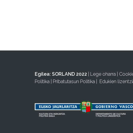
Egilea:
SORLAND 2022
|
Lege oharra
|
Cooki
Politika
|
Pribatutasun Politika
|
Edukien lizentzi