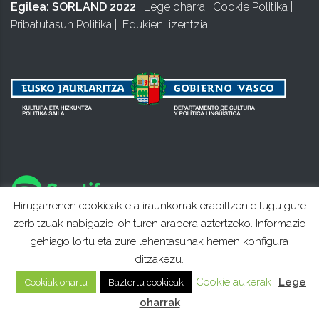
Egilea:
SORLAND 2022
|
Lege oharra
|
Cookie Politika
|
Pribatutasun Politika
|
Edukien lizentzia
Hirugarrenen cookieak eta iraunkorrak erabiltzen ditugu gure
zerbitzuak nabigazio-ohituren arabera aztertzeko. Informazio
gehiago lortu eta zure lehentasunak hemen konfigura
ditzakezu.
Cookie aukerak
Lege
Cookiak onartu
Baztertu cookieak
oharrak