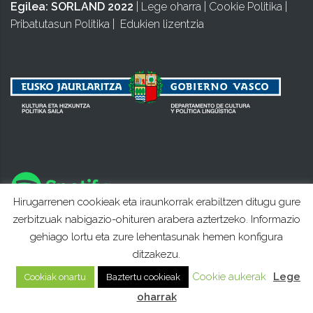
Egilea:
SORLAND 2022
|
Lege oharra
|
Cookie Politika
|
Pribatutasun Politika
|
Edukien lizentzia
Hirugarrenen cookieak eta iraunkorrak erabiltzen ditugu gure
zerbitzuak nabigazio-ohituren arabera aztertzeko. Informazio
gehiago lortu eta zure lehentasunak hemen konfigura
ditzakezu.
Cookie aukerak
Lege
Cookiak onartu
Baztertu cookieak
oharrak