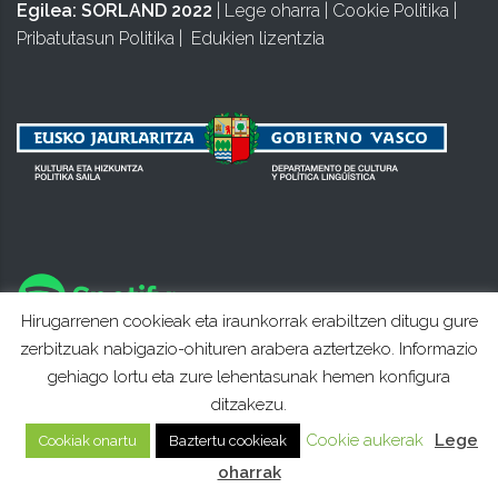
Egilea:
SORLAND 2022
|
Lege oharra
|
Cookie Politika
|
Pribatutasun Politika
|
Edukien lizentzia
Hirugarrenen cookieak eta iraunkorrak erabiltzen ditugu gure
zerbitzuak nabigazio-ohituren arabera aztertzeko. Informazio
gehiago lortu eta zure lehentasunak hemen konfigura
ditzakezu.
Cookie aukerak
Lege
Cookiak onartu
Baztertu cookieak
oharrak