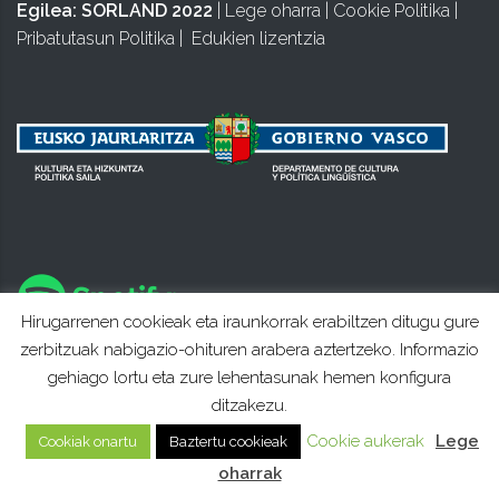
Egilea:
SORLAND 2022
|
Lege oharra
|
Cookie Politika
|
Pribatutasun Politika
|
Edukien lizentzia
Hirugarrenen cookieak eta iraunkorrak erabiltzen ditugu gure
zerbitzuak nabigazio-ohituren arabera aztertzeko. Informazio
gehiago lortu eta zure lehentasunak hemen konfigura
ditzakezu.
Cookie aukerak
Lege
Cookiak onartu
Baztertu cookieak
oharrak