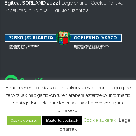
Egilea:
SORLAND 2022
|
Lege oharra
|
Cookie Politika
|
Pribatutasun Politika
|
Edukien lizentzia
Hirugarrenen cookieak eta iraunkorrak erabiltzen ditugu gure
zerbitzuak nabigazio-ohituren arabera aztertzeko. Informazio
gehiago lortu eta zure lehentasunak hemen konfigura
ditzakezu.
Cookie aukerak
Lege
Cookiak onartu
Baztertu cookieak
oharrak